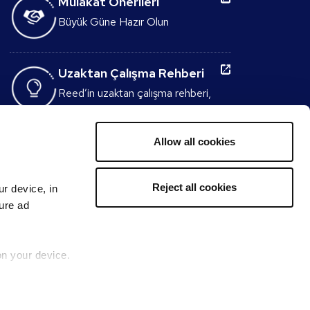
Mülakat Önerileri
Büyük Güne Hazır Olun
Uzaktan Çalışma Rehberi
Reed’in uzaktan çalışma rehberi,
evden çalışmayla ilgili bilmeniz
gereken her şeyi anlatıyor
Allow all cookies
Mülakat Sorusu Oluşturucu
Dakikalar içinde adaylara
Reject all cookies
ur device, in
sorulacak mükemmel mülakat
sure ad
sorularını oluşturun.
on your device.