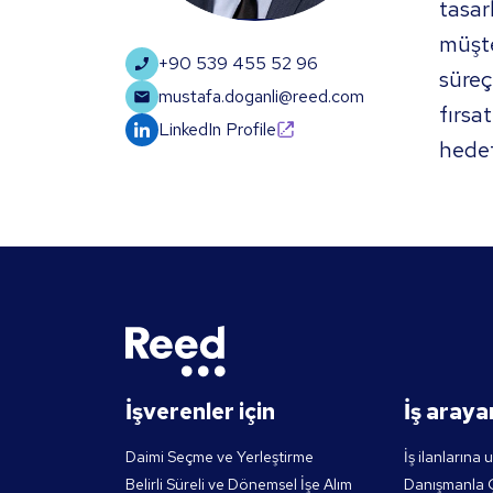
tasar
müşte
+90 539 455 52 96
süreç
mustafa.doganli@reed.com
fırsa
LinkedIn Profile
hedef
İşverenler için
İş arayan
Daimi Seçme ve Yerleştirme
İş ilanlarına 
Belirli Süreli ve Dönemsel İşe Alım
Danışmanla Ç