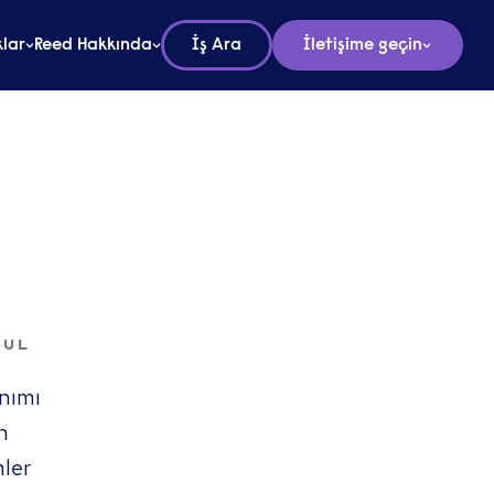
lar
Reed Hakkında
İş Ara
İletişime geçin
BUL
anımı
n
mler