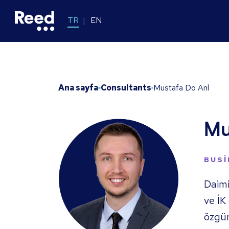
TR
EN
Ana sayfa
Consultants
Mustafa Do Anl
Mu
BUSI
Daimi
ve İK
özgün