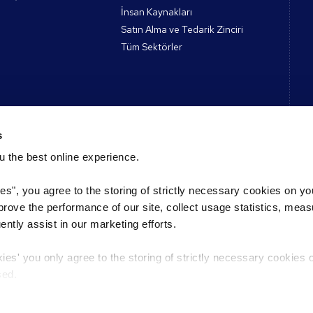
İnsan Kaynakları
Satın Alma ve Tedarik Zinciri
Tüm Sektörler
ar
İletişime geçin
s
 the best online experience.
Özgeçmiş gönderin
ehberler ve Araçlar
Pozisyonu Kaydet
ies", you agree to the storing of strictly necessary cookies on yo
Podcast
Reed Ofisi Bulun
mprove the performance of our site, collect usage statistics, mea
Uzmanlarımızla Tanışın
eri
tly assist in our marketing efforts.
kies' you only agree to the storing of strictly necessary cookies 
sed.
VKK
Select a country