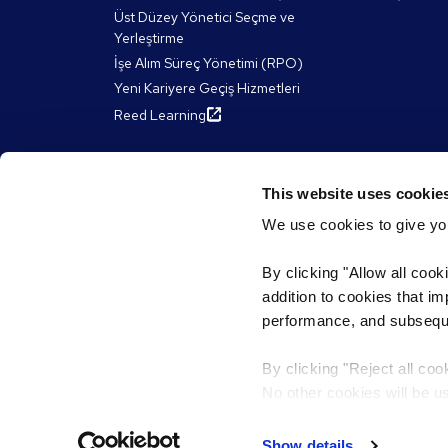
Üst Düzey Yönetici Seçme ve
Yerleştirme
İşe Alım Süreç Yönetimi (RPO)
Yeni Kariyere Geçiş Hizmetleri
Reed Learning
Reed Hakkında
Kaynakl
This website uses cookie
We use cookies to give you
Reed Group
Makaleler
Çeşitlilik ve Kapsayıcılık
e-Kitaplar, R
By clicking "Allow all cook
James Reed 
Sürdürülebilirlik ve ESG
addition to cookies that i
Web seminerl
Yönetim Kurulu Başkanımız ve
performance, and subsequen
CEO’muz
Reed'de Çalışın
By clicking "Reject all coo
Reed Franchise Ortaklıkları
No other cookies will be u
Gizlilik Politikası
Hükümler ve Koşullar
Çerezler
K
Show details